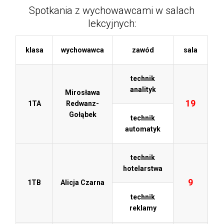
Spotkania z wychowawcami w salach
lekcyjnych:
klasa
wychowawca
zawód
sala
technik
analityk
Mirosława
19
1TA
Redwanz-
Gołąbek
technik
automatyk
technik
hotelarstwa
9
1TB
Alicja Czarna
technik
reklamy