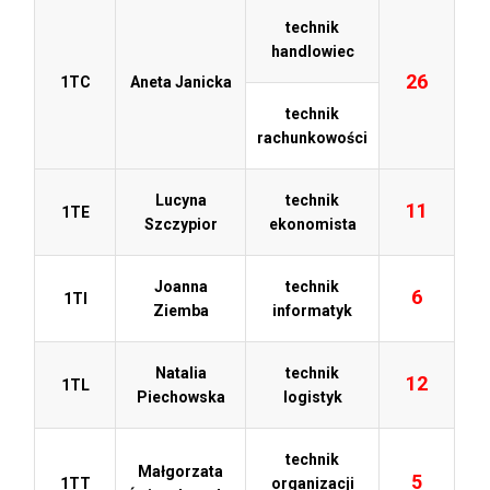
technik
handlowiec
26
1TC
Aneta Janicka
technik
rachunkowości
Lucyna
technik
11
1TE
Szczypior
ekonomista
Joanna
technik
6
1TI
Ziemba
informatyk
Natalia
technik
12
1TL
Piechowska
logistyk
technik
Małgorzata
5
1TT
organizacji