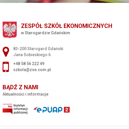
ZESPÓŁ SZKÓŁ EKONOMICZNYCH
w Starogardzie Gdańskim
Adres pocztowy:
83-200 Starogard Gdański
Jana Sobieskiego 6
+48 58 56 222 49
szkola@zse.com.pl
BĄDŹ Z NAMI
Aktualności i informacje