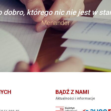
 dobro, którego nic nie jest w st
Menander
NYCH
BĄDŹ Z NAMI
Aktualności i informacje