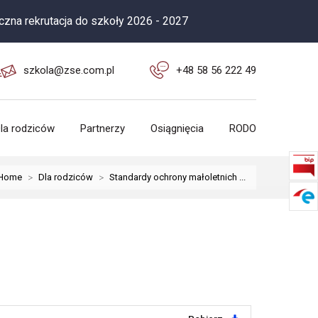
krutacja do szkoły 2026 - 2027
szkola@zse.com.pl
+48 58 56 222 49
la rodziców
Partnerzy
Osiągnięcia
RODO
Home
>
Dla rodziców
>
Standardy ochrony małoletnich ...