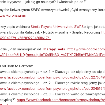
enie krytyczne – jak się go nauczyć? I właściwie po co?”
Psyche Uniwersytetu SWPS stworzyła również „Cykl tematyczny: kor
zny-koronawirus
czny zapis webinaru
Strefa Psyche Uniwersytetu SWPS
o tym, jak ra
owała Bogumiła Ratajczak - Notatki wizualne - Graphic Recording:
ht
6620942279…/662092294568617/…
dzie: „Plan samoopieki” od
TherapyTools
:
https://drive.google.c
=IwAR1occfh6HLDjfmrxuJp4icFXafBNSQ_va2TiXP7lhBInYFMd4C3HFv
i od Born to Perform:
awirus okiem psychologa – cz. 1. – Dlaczego tak się boimy, co się dz
/www.facebook.com/borntoperformpsychology/photos/pcb.227604
nawirus okiem psychologa – cz. 2. – Dlaczego różnie reagujemy, j
/www.facebook.com/borntoperformpsychology/photos/pcb.234516
nawirus okiem psychologa – cz. 3. – Dlaczego warto go zaakceptować
cypliną?”:
https://www.facebook.com/borntoperformpsychology/