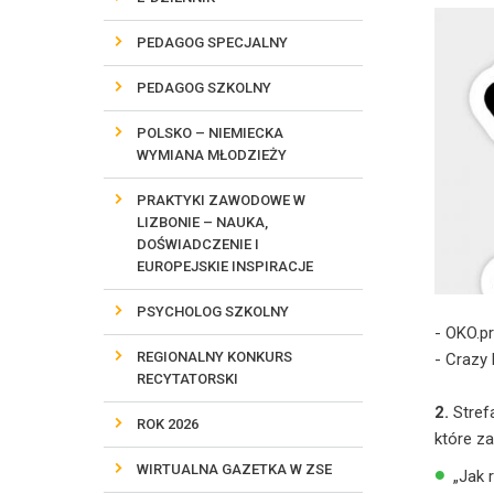
PEDAGOG SPECJALNY
PEDAGOG SZKOLNY
POLSKO – NIEMIECKA
WYMIANA MŁODZIEŻY
PRAKTYKI ZAWODOWE W
LIZBONIE – NAUKA,
DOŚWIADCZENIE I
EUROPEJSKIE INSPIRACJE
PSYCHOLOG SZKOLNY
- OKO.p
REGIONALNY KONKURS
- Crazy
RECYTATORSKI
2.
Stref
ROK 2026
które za
WIRTUALNA GAZETKA W ZSE
„Jak 