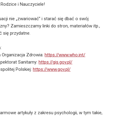
 Rodzice i Nauczyciele!
acji nie „zwariować” i starać się dbać o swój
zny? Zamieszczamy linki do stron, materiałów itp.,
 się przydatne.
:
 Organizacja Zdrowia:
https://www.who.int/
pektorat Sanitarny:
https://gis.gov.pl/
politej Polskiej:
https://www.gov.pl/
armowe artykuły z zakresu psychologii, w tym takie,