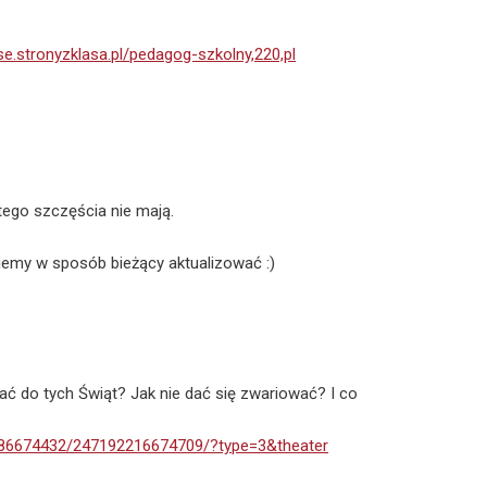
zse.stronyzklasa.pl/pedagog-szkolny,220,pl
 tego szczęścia nie mają.
iemy w sposób bieżący aktualizować :)
ć do tych Świąt? Jak nie dać się zwariować? I co
986674432/247192216674709/?type=3&theater