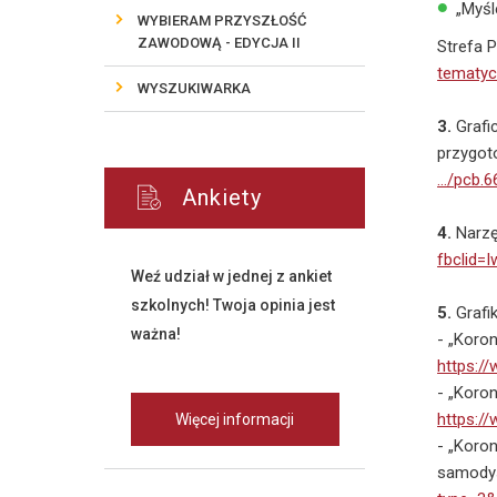
„Myśl
WYBIERAM PRZYSZŁOŚĆ
ZAWODOWĄ - EDYCJA II
Strefa 
tematyc
WYSZUKIWARKA
3.
Grafi
przygot
…/pcb.
Ankiety
4.
Narzę
fbclid
Weź udział w jednej z ankiet
szkolnych! Twoja opinia jest
5.
Grafik
ważna!
- „Koron
https:/
- „Koro
https:/
Więcej informacji
- „Koro
samodys