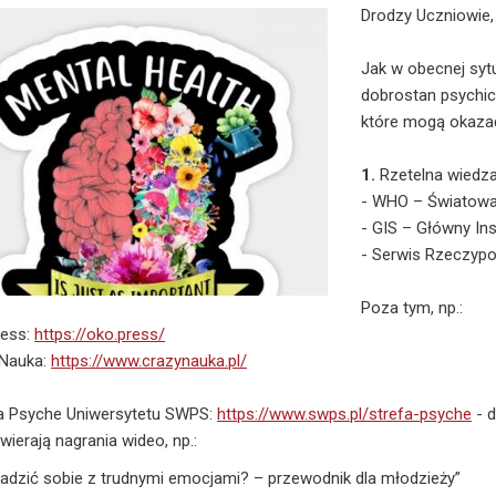
Drodzy Uczniowie,
Jak w obecnej sytu
dobrostan psychic
które mogą okazać
1.
Rzetelna wiedza
- WHO – Światowa
- GIS – Główny Ins
- Serwis Rzeczypos
Poza tym, np.:
ress:
https://oko.press/
 Nauka:
https://www.crazynauka.pl/
a Psyche Uniwersytetu SWPS:
https://www.swps.pl/strefa-psyche
- d
wierają nagrania wideo, np.:
radzić sobie z trudnymi emocjami? – przewodnik dla młodzieży”