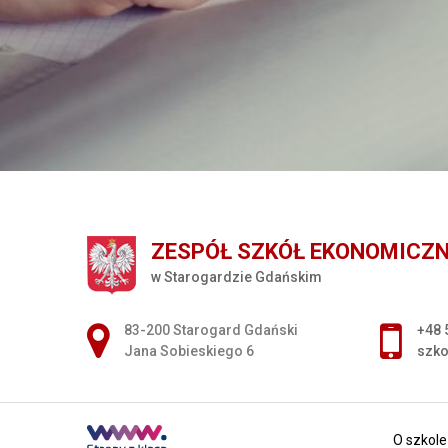
ZESPÓŁ SZKÓŁ EKONOMICZ
w Starogardzie Gdańskim
Adres pocztowy:
83-200 Starogard Gdański
+48 
Jana Sobieskiego 6
szko
O szkole