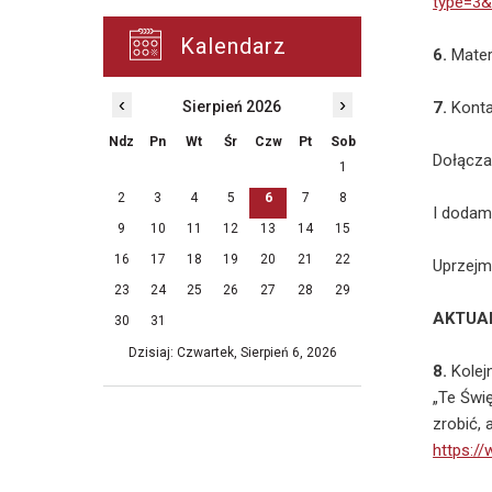
type=3&
Kalendarz
6.
Mater
‹
›
Sierpień 2026
7.
Konta
Ndz
Pn
Wt
Śr
Czw
Pt
Sob
Dołącza
1
2
3
4
5
6
7
8
I dodamy
9
10
11
12
13
14
15
16
17
18
19
20
21
22
Uprzejm
23
24
25
26
27
28
29
AKTUA
30
31
Dzisiaj: Czwartek, Sierpień 6, 2026
8.
Kolej
„Te Świ
zrobić,
https:/