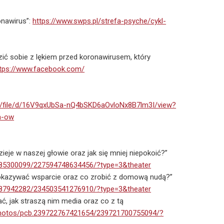
onawirus”:
https://www.swps.pl/strefa-psyche/cykl-
dzić sobie z lękiem przed koronawirusem, który
tps://www.facebook.com/
om/file/d/16V9qxUbSa-nQ4bSKD6aOvloNx8B7lm3I/view?
a-ow
ieje w naszej głowie oraz jak się mniej niepokoić?”
985300099/227594748634456/?type=3&theater
ak okazywać wsparcie oraz co zrobić z domową nudą?”
487942282/234503541276910/?type=3&theater
, jak straszą nim media oraz co z tą
photos/pcb.239722767421654/239721700755094/?