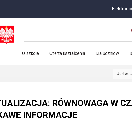
Elektroniczna rek
O szkole
Oferta kształcenia
Dla uczniów
D
Jesteś t
UALIZACJA: RÓWNOWAGA W CZA
KAWE INFORMACJE