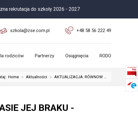
rutacja do szkoły 2026 - 2027
szkola@zse.com.pl
+48 58 56 222 49
la rodziców
Partnerzy
Osiągnięcia
RODO
utaj:
Home
>
Aktualności
>
AKTUALIZACJA: RÓWNOW ...
SIE JEJ BRAKU -