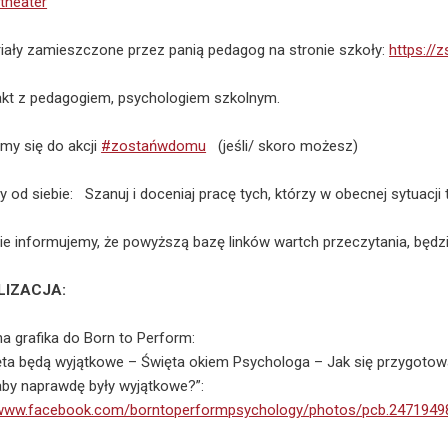
theater
iały zamieszczone przez panią pedagog na stronie szkoły:
https://
kt z pedagogiem, psychologiem szkolnym.
my się do akcji
#zostańwdomu
(jeśli/ skoro możesz)
 od siebie: Szanuj i doceniaj pracę tych, którzy w obecnej sytuacji
ie informujemy, że powyższą bazę linków wartch przeczytania, będz
LIZACJA:
na grafika do Born to Perform:
ęta będą wyjątkowe – Święta okiem Psychologa – Jak się przygotowa
 aby naprawdę były wyjątkowe?”:
/www.facebook.com/borntoperformpsychology/photos/pcb.247194