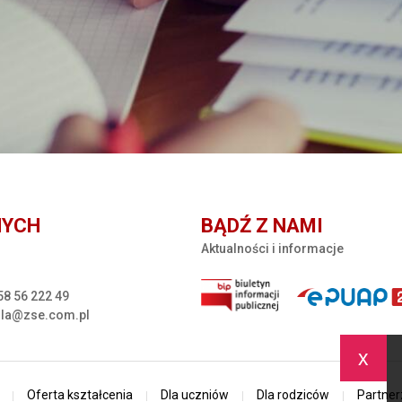
NYCH
BĄDŹ Z NAMI
Aktualności i informacje
58 56 222 49
la@zse.com.pl
x
Oferta kształcenia
Dla uczniów
Dla rodziców
Partner