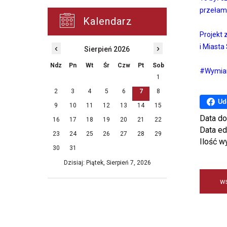
przełamy
Kalendarz
Projekt 
i Miasta
‹
›
Sierpień 2026
Ndz
Pn
Wt
Śr
Czw
Pt
Sob
#Wymian
1
2
3
4
5
6
7
8
Ud
9
10
11
12
13
14
15
Data do
16
17
18
19
20
21
22
Data ed
23
24
25
26
27
28
29
Ilość w
30
31
Dzisiaj: Piątek, Sierpień 7, 2026
w