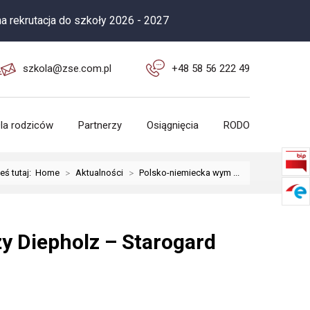
cja do szkoły 2026 - 2027
szkola@zse.com.pl
+48 58 56 222 49
la rodziców
Partnerzy
Osiągnięcia
RODO
eś tutaj:
Home
>
Aktualności
>
Polsko-niemiecka wym ...
y Diepholz – Starogard