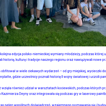
kolejna edycja polsko-niemieckiej wymiany młodzieży, podczas której 
i historię, kulturę i tradycje naszego regionu oraz nawiązywali nowe pr
obfitował w wiele ciekawych wydarzeń – od gry miejskiej, wycieczki do
rplatte, gdzie uczestnicy poznali historię II wojny światowej i uczcili pa
 wzięła również udział w warsztatach kociewskich, podczas których prz
azimierza Deyny oraz integrowała się podczas gry w laserowy paintbal
zas pełen wspólnych doświadczeń, wzajemnego poznawania się i budowan