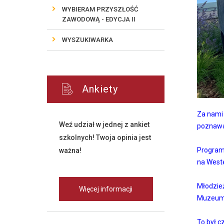
WYBIERAM PRZYSZŁOŚĆ
ZAWODOWĄ - EDYCJA II
WYSZUKIWARKA
Ankiety
Za nami 
Weź udział w jednej z ankiet
poznawal
szkolnych! Twoja opinia jest
Program 
ważna!
na Weste
Młodzież
Więcej informacji
Muzeum K
To był c