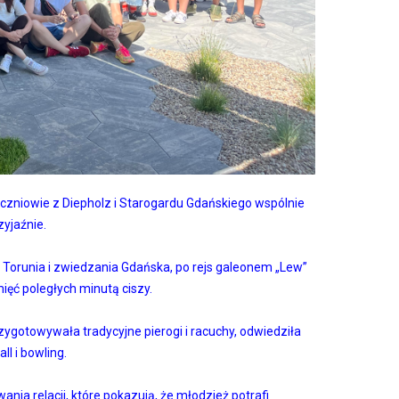
uczniowie z Diepholz i Starogardu Gdańskiego wspólnie
zyjaźnie.
 Torunia i zwiedzania Gdańska, po rejs galeonem „Lew”
mięć poległych minutą ciszy.
ygotowywała tradycyjne pierogi i racuchy, odwiedziła
l i bowling.
ia relacji, które pokazują, że młodzież potrafi