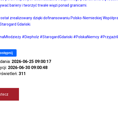
wać bariery i tworzyć trwałe więzi ponad granicami.
został zrealizowany dzięki dofinansowaniu Polsko-Niemieckiej Współp
 Starogard Gdański.
aMłodzieży #Diepholz #StarogardGdański #PolskaNiemcy #Przyjaźń
ostępnij
dania:
2026-06-25 09:00:17
ycji:
2026-06-30 09:00:48
yświetleń:
311
stecz