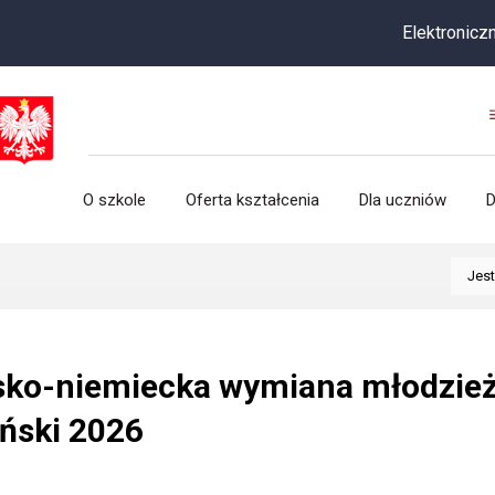
Elektroniczna rekruta
O szkole
Oferta kształcenia
Dla uczniów
D
Jest
sko-niemiecka wymiana młodzież
ński 2026