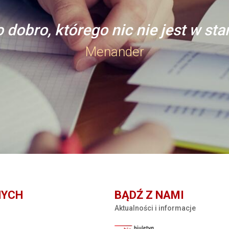
 dobro, którego nic nie jest w st
Menander
NYCH
BĄDŹ Z NAMI
Aktualności i informacje