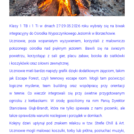
Klasy 1 TB i 1 Ti w dniach 27-29.05.2026 roku wybrały się na biwak
integracyjny do Ośrodka Wypoczynkowego Jeziornik w Borzechowie.
Uczniowie, poza wspaniałym wyżywieniem, korzystali z malowniczo
położonego ośrodka nad pięknym jeziorem. Bawili się na świeżym
powietrzu, korzystając z sali gier, placu zabaw, boiska do siatkówki
i koszykówki oraz siłowni zewnętrznej.
Uczniowie mieli bardzo napięty grafik dzięki dodatkowym zajęciom, takim
jak Escape Forest, czyli terenowy escape room. Mogli tam poćwiczyć
logiczne myślenie, team building oraz współpracę przy orientacji
w terenie. Co wieczór integrowali się przy świetnie przygotowanym
ognisku z kiełbaskami. W środę gościliśmy na nim Panią Dyrektor
Stanisława Głąb-Brandt, która nie tylko śpiewała z nami piosenki, ale
także sprawdziła warunki noclegowe i porządek w domkach.
Kolejny dzień upłynął pod znakiem relaksu w tzw. Strefie Chill & Art.
Uczniowie mogli malować koszulki, torby lub płótna, posłuchać muzyki,