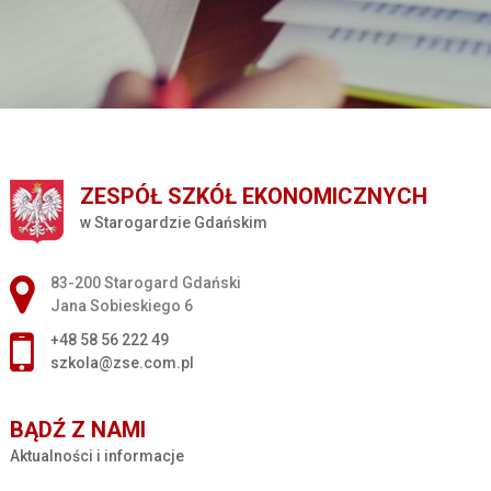
ZESPÓŁ SZKÓŁ EKONOMICZNYCH
w Starogardzie Gdańskim
Adres pocztowy:
83-200 Starogard Gdański
Jana Sobieskiego 6
+48 58 56 222 49
szkola@zse.com.pl
BĄDŹ Z NAMI
Aktualności i informacje