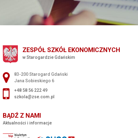
ZESPÓŁ SZKÓŁ EKONOMICZNYCH
w Starogardzie Gdańskim
Adres pocztowy:
83-200 Starogard Gdański
Jana Sobieskiego 6
+48 58 56 222 49
szkola@zse.com.pl
BĄDŹ Z NAMI
Aktualności i informacje