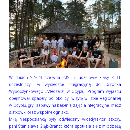
W dniach 22–24 czerwca 2026 r. uczniowie klasy 3 TL
uczestniczyli w wycieczce integracyjnej do Ośrodka
Wypoczynkowego „Mleczarz” w Ocyplu. Program wyjazdu
obejmował spacery po okolicy, wizytę w Izbie Regionalnej
w Ocyplu, gry i zabawy na basenie, zajęcia integracyjne, mecz
siatkówki oraz wspólne ognisko.
Miłą niespodzianką były odwiedziny wicedyrektor szkoły,
pani Stanisława Głąb-Brandt, która spotkała się z młodzieżą