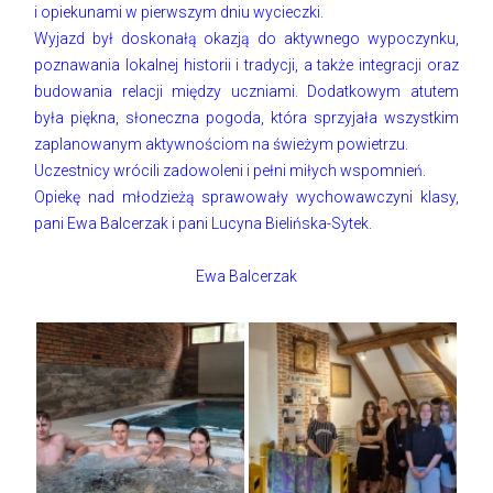
i opiekunami w pierwszym dniu wycieczki.
Wyjazd był doskonałą okazją do aktywnego wypoczynku,
poznawania lokalnej historii i tradycji, a także integracji oraz
budowania relacji między uczniami. Dodatkowym atutem
była piękna, słoneczna pogoda, która sprzyjała wszystkim
zaplanowanym aktywnościom na świeżym powietrzu.
Uczestnicy wrócili zadowoleni i pełni miłych wspomnień.
Opiekę nad młodzieżą sprawowały wychowawczyni klasy,
pani Ewa Balcerzak i pani Lucyna Bielińska-Sytek.
Ewa Balcerzak