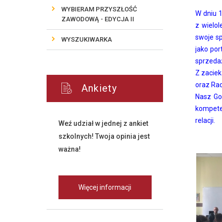
WYBIERAM PRZYSZŁOŚĆ
W dniu 
ZAWODOWĄ - EDYCJA II
z wielol
swoje sp
WYSZUKIWARKA
jako po
sprzedaż
Z zaciek
oraz Ra
Ankiety
Nasz Go
kompete
relacji.
Weź udział w jednej z ankiet
szkolnych! Twoja opinia jest
ważna!
Więcej informacji