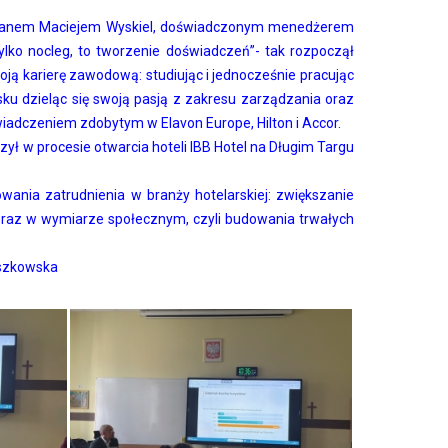
 z Panem Maciejem Wyskiel, doświadczonym menedżerem
 tylko nocleg, to tworzenie doświadczeń”- tak rozpoczął
ją karierę zawodową: studiując i jednocześnie pracując
ku dzieląc się swoją pasją z zakresu zarządzania oraz
oświadczeniem zdobytym w Elavon Europe, Hilton i Accor.
ył w procesie otwarcia hoteli IBB Hotel na Długim Targu
ania zatrudnienia w branży hotelarskiej: zwiększanie
oraz w wymiarze społecznym, czyli budowania trwałych
yszkowska