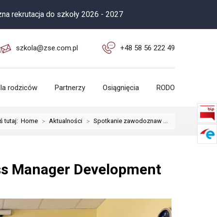
acja do szkoły 2026 - 2027
szkola@zse.com.pl
+48 58 56 222 49
la rodziców
Partnerzy
Osiągnięcia
RODO
ś tutaj:
Home
>
Aktualności
>
Spotkanie zawodoznaw ...
ss Manager Development