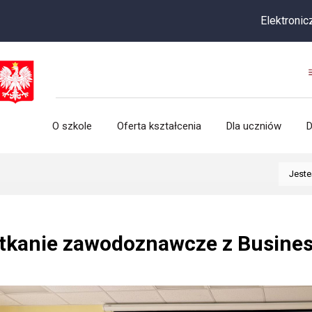
Elektroniczna rekrut
O szkole
Oferta kształcenia
Dla uczniów
D
Jeste
tkanie zawodoznawcze z Busine