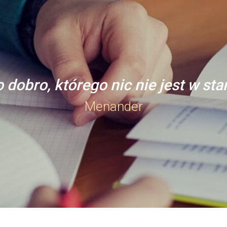
 dobro, którego nic nie jest w st
Menander