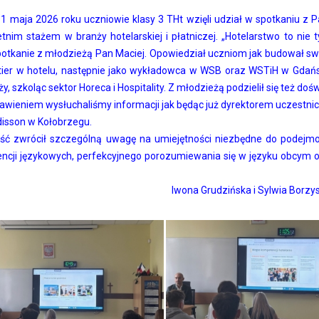
11 maja 2026 roku uczniowie klasy 3 THt wzięli udział w spotkaniu
etnim stażem w branży hotelarskiej i płatniczej. „Hotelarstwo to nie
otkanie z młodzieżą Pan Maciej. Opowiedział uczniom jak budował swo
rtier w hotelu, następnie jako wykładowca w WSB oraz WSTiH w Gdańs
y, szkoląc sektor Horeca i Hospitality. Z młodzieżą podzielił się też d
awieniem wysłuchaliśmy informacji jak będąc już dyrektorem uczestnicz
disson w Kołobrzegu.
ść zwrócił szczególną uwagę na umiejętności niezbędne do podejmow
ncji językowych,
perfekcyjnego porozumiewania się w języku obcym 
Iwona Grudzińska i Sylwia Borz