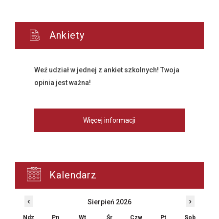
Ankiety
Weź udział w jednej z ankiet szkolnych! Twoja
opinia jest ważna!
Więcej informacji
Kalendarz
‹
›
Sierpień 2026
Ndz
Pn
Wt
Śr
Czw
Pt
Sob