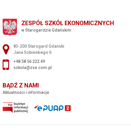
ZESPÓŁ SZKÓŁ EKONOMICZNYCH
w Starogardzie Gdańskim
Adres pocztowy:
83-200 Starogard Gdański
Jana Sobieskiego 6
+48 58 56 222 49
szkola@zse.com.pl
BĄDŹ Z NAMI
Aktualności i informacje