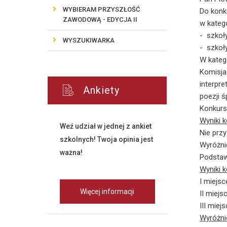
WYBIERAM PRZYSZŁOŚĆ
Do konk
ZAWODOWĄ - EDYCJA II
w katego
- szkoł
WYSZUKIWARKA
- szko
W kateg
Komisja
interpr
Ankiety
poezji ś
Konkurs
Wyniki 
Weź udział w jednej z ankiet
Nie przyz
szkolnych! Twoja opinia jest
Wyróżni
ważna!
Podstaw
Wyniki 
I miejsc
Więcej informacji
II miejs
III miej
Wyróżni