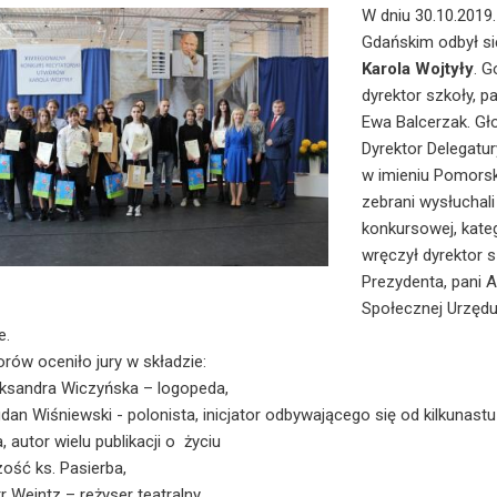
W dniu 30.10.2019
Gdańskim odbył s
Karola Wojtyły
. G
dyrektor szkoły, p
Ewa Balcerzak. Gł
Dyrektor Delegatu
w imieniu Pomorski
zebrani wysłuchal
konkursowej, kateg
wręczył dyrektor s
Prezydenta, pani 
Społecznej Urzędu
e.
rów oceniło jury w składzie:
eksandra Wiczyńska – logopeda,
an Wiśniewski - polonista, inicjator odbywającego się od kilkunastu
, autor wielu publikacji o życiu
ość ks. Pasierba,
r Weintz – reżyser teatralny.