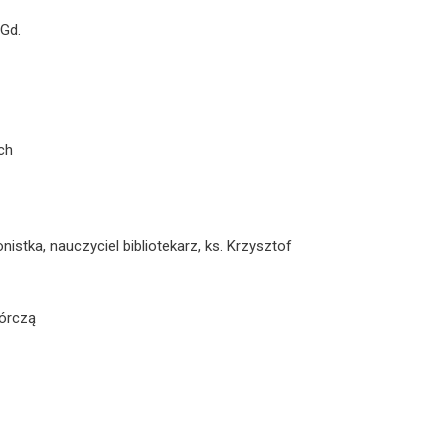
 Gd.
ch
nistka, nauczyciel bibliotekarz, ks. Krzysztof
wórczą