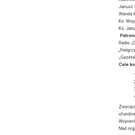
Janusz 
Wanda K
Ks. Woj
Ks. Janu
Patron
Radio „G
„Pielgrz
,,Gazet
Cele ko
Zwycięz
ufundow
Wojciec
Nad org