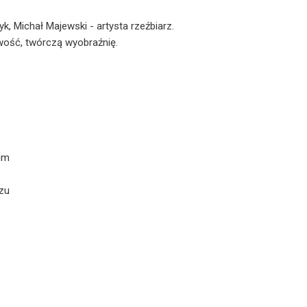
k, Michał Majewski - artysta rzeźbiarz.
wość, twórczą wyobraźnię.
im
zu
e Gd.