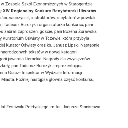
. w Zespole Szkół Ekonomicznych w Starogardzie
ię
XIV Regionalny Konkurs Recytatorski Utworów
ości, nauczycieli, instruktorów, recytatorów powitali:
an Tadeusz Burczyk i organizatorka konkursu, pani
os zabrali zaproszeni goście, pani Bożena Żurawska,
ry Kuratorium Oświaty w Tczewie, która przybyła
ej Kurator Oświaty oraz ks. Janusz Lipski. Następnie
i nagrodzonych tekstów w nowej kategorii
orii juwenilia literackie. Nagrody dla zwycięzców
zkoły, pan Tadeusz Burczyk i reprezentująca
Anna Gracz- Inspektor w Wydziale Informacji
 Miasta. Później nastąpiła główna część konkursu,
 lat Festiwalu Poetyckiego im. ks. Janusza Stanisława