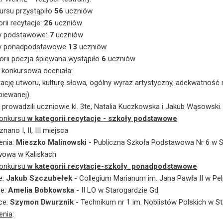
ursu przystąpiło
56
uczniów
rii recytacje:
26
uczniów
y podstawowe:
7
uczniów
ły ponadpodstawowe
13
uczniów
orii poezja śpiewana wystąpiło
6
uczniów
 konkursowa oceniała:
etację utworu, kulturę słowa, ogólny wyraz artystyczny, adekwatnoś
piewanej).
 prowadzili uczniowie kl. 3te, Natalia Kuczkowska i Jakub Wąsowski.
konkursu
w kategorii recytacje
- szkoły podstawowe
nano I, II, III miejsca
enia:
Mieszko Malinowski
- Publiczna Szkoła Podstawowa Nr 6 w S
owa w Kaliskach
konkursu
w kategorii recytacje
-
szkoły ponadpodstawowe
e:
Jakub Szczubełek
- Collegium Marianum im. Jana Pawła II w Pelp
ce:
Amelia Bobkowska
- II LO w Starogardzie Gd.
sce:
Szymon Dwurznik
- Technikum nr 1 im. Noblistów Polskich w St
enia
: