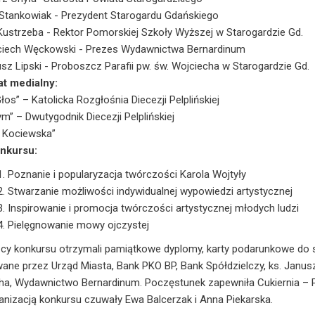
Stankowiak - Prezydent Starogardu Gdańskiego
ustrzeba - Rektor Pomorskiej Szkoły Wyższej w Starogardzie Gd.
ciech Węckowski - Prezes Wydawnictwa Bernardinum
sz Lipski - Proboszcz Parafii pw. św. Wojciecha w Starogardzie Gd.
at medialny:
łos” – Katolicka Rozgłośnia Diecezji Pelplińskiej
ym” – Dwutygodnik Diecezji Pelplińskiej
a Kociewska”
nkursu:
Poznanie i popularyzacja twórczości Karola Wojtyły
Stwarzanie możliwości indywidualnej wypowiedzi artystycznej
Inspirowanie i promocja twórczości artystycznej młodych ludzi
Pielęgnowanie mowy ojczystej
cy konkursu otrzymali pamiątkowe dyplomy, karty podarunkowe do s
ane przez Urząd Miasta, Bank PKO BP, Bank Spółdzielczy, ks. Janus
ha, Wydawnictwo Bernardinum. Poczęstunek zapewniła Cukiernia – 
anizacją konkursu czuwały Ewa Balcerzak i Anna Piekarska.