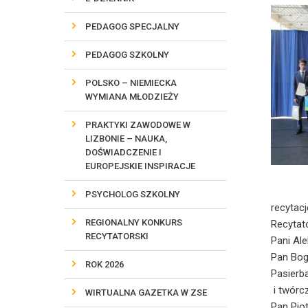
PEDAGOG SPECJALNY
PEDAGOG SZKOLNY
POLSKO – NIEMIECKA
WYMIANA MŁODZIEŻY
PRAKTYKI ZAWODOWE W
LIZBONIE – NAUKA,
DOŚWIADCZENIE I
EUROPEJSKIE INSPIRACJE
PSYCHOLOG SZKOLNY
recytacj
REGIONALNY KONKURS
Recytato
RECYTATORSKI
Pani Al
Pan Bogd
ROK 2026
Pasierba
i twórcz
WIRTUALNA GAZETKA W ZSE
Pan Piot