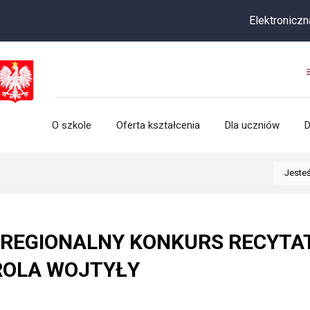
Elektroniczna rekrutacja do
O szkole
Oferta kształcenia
Dla uczniów
D
Jesteś
 REGIONALNY KONKURS RECYT
ROLA WOJTYŁY