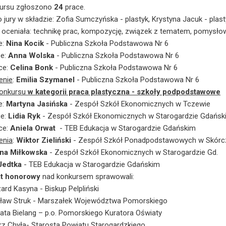
ursu zgłoszono
24
prace.
 jury w składzie: Zofia Sumczyńska - plastyk, Krystyna Jacuk - plasty
 oceniała: technikę prac, kompozycję, związek z tematem, pomysło
e:
Nina Kocik
- Publiczna Szkoła Podstawowa Nr 6
ce:
Anna Wolska
- Publiczna Szkoła Podstawowa Nr 6
sce:
Celina Bonk
- Publiczna Szkoła Podstawowa Nr 6
enie
:
Emilia Szymanel
- Publiczna Szkoła Podstawowa Nr 6
konkursu
w kategorii praca plastyczna - szkoły podpodstawowe
e:
Martyna Jasińska
- Zespół Szkół Ekonomicznych w Tczewie
ce:
Lidia Ryk
- Zespół Szkół Ekonomicznych w Starogardzie Gdańsk
sce:
Aniela Orwat
- TEB Edukacja w Starogardzie Gdańskim
enia
:
Wiktor Zieliński
- Zespół Szkół Ponadpodstawowych w Skórc
yna Miłkowska
- Zespół Szkół Ekonomicznych w Starogardzi
Jedtka
- TEB Edukacja w Starogardzie Gdańskim
at honorowy
nad konkursem sprawowali:
ard Kasyna - Biskup Pelpliński
ław Struk - Marszałek Województwa Pomorskiego
ata Bielang – p.o. Pomorskiego Kuratora Oświaty
rz Chyła- Starosta Powiatu Starogardzkiego