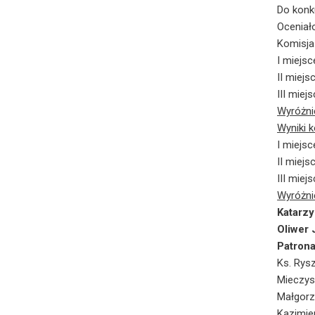
Do konk
Oceniało
Komisja
I miejsc
II miejs
III miej
Wyróżni
Wyniki 
I miejsc
II miejs
III miej
Wyróżni
Katarz
Oliwer 
Patron
Ks. Rysz
Mieczys
Małgorz
Kazimie