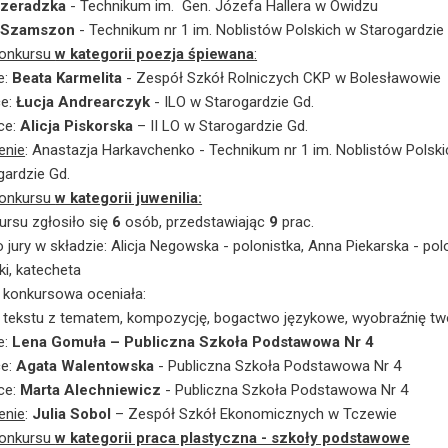
rzeradzka
- Technikum im. Gen. Józefa Hallera w Owidzu
 Szamszon
- Technikum nr 1 im. Noblistów Polskich w Starogardzie
konkursu
w kategorii poezja śpiewana
:
e:
Beata Karmelita
- Zespół Szkół Rolniczych CKP w Bolesławowie
ce:
Łucja Andrearczyk
- ILO w Starogardzie Gd.
sce:
Alicja Piskorska
– II LO w Starogardzie Gd.
enie
: Anastazja Harkavchenko - Technikum nr 1 im. Noblistów Polski
gardzie Gd.
konkursu
w kategorii juwenilia:
ursu zgłosiło się
6
osób, przedstawiając
9
prac.
 jury w składzie: Alicja Negowska - polonistka, Anna Piekarska - polo
ki, katecheta
 konkursowa oceniała:
 tekstu z tematem, kompozycję, bogactwo językowe, wyobraźnię t
e:
Lena Gomuła – Publiczna Szkoła Podstawowa Nr 4
ce:
Agata Walentowska
- Publiczna Szkoła Podstawowa Nr 4
sce:
Marta Alechniewicz
- Publiczna Szkoła Podstawowa Nr 4
enie
:
Julia Sobol
– Zespół Szkół Ekonomicznych w Tczewie
konkursu
w kategorii praca plastyczna - szkoły podstawowe