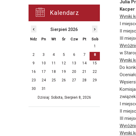
Julia P
Kacper
Kalendarz
Wyniki 
I miejsc
‹
›
Sierpień 2026
II miejs
III miej
Ndz
Pn
Wt
Śr
Czw
Pt
Sob
Wyróżni
1
w Staro
2
3
4
5
6
7
8
Wyniki 
9
10
11
12
13
14
15
Do konk
16
17
18
19
20
21
22
Oceniało
23
24
25
26
27
28
29
Węsiers
30
31
Komisja
związek
Dzisiaj: Sobota, Sierpień 8, 2026
I miejsc
II miejs
III miej
Wyróżni
Wyniki 