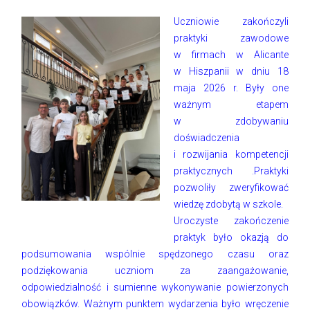
Uczniowie zakończyli
praktyki zawodowe
w firmach w Alicante
w Hiszpanii w dniu 18
maja 2026 r. Były one
ważnym etapem
w zdobywaniu
doświadczenia
i rozwijania kompetencji
praktycznych .Praktyki
pozwoliły zweryfikować
wiedzę zdobytą w szkole.
Uroczyste zakończenie
praktyk było okazją do
podsumowania wspólnie spędzonego czasu oraz
podziękowania uczniom za zaangażowanie,
odpowiedzialność i sumienne wykonywanie powierzonych
obowiązków. Ważnym punktem wydarzenia było wręczenie