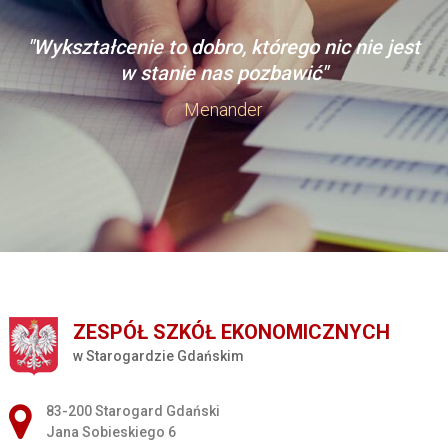
"Wykształcenie to dobro, którego nic nie jest
w stanie nas pozbawić"
Menander
ZESPÓŁ SZKÓŁ EKONOMICZNYCH
w Starogardzie Gdańskim
Adres pocztowy:
83-200 Starogard Gdański
Jana Sobieskiego 6